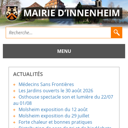
MENU
ACTUALITÉS
Médecins Sans Frontières
Les Jardins ouverts le 30 août 2026
Osthouse spectacle son et lumière du 22/07
au 01/08
Molsheim exposition du 12 août
Molsheim exposition du 29 juillet
Forte chaleur et bonnes pratiques