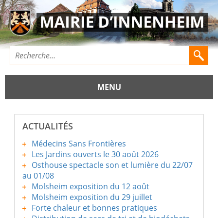
MENU
ACTUALITÉS
Médecins Sans Frontières
Les Jardins ouverts le 30 août 2026
Osthouse spectacle son et lumière du 22/07
au 01/08
Molsheim exposition du 12 août
Molsheim exposition du 29 juillet
Forte chaleur et bonnes pratiques