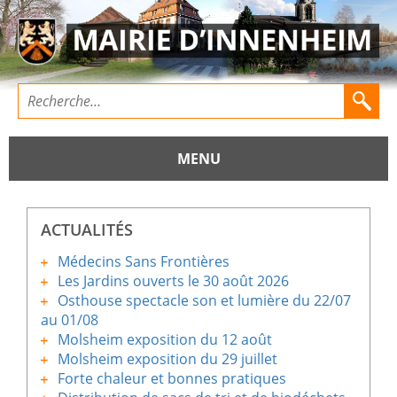
MENU
ACTUALITÉS
Médecins Sans Frontières
Les Jardins ouverts le 30 août 2026
Osthouse spectacle son et lumière du 22/07
au 01/08
Molsheim exposition du 12 août
Molsheim exposition du 29 juillet
Forte chaleur et bonnes pratiques